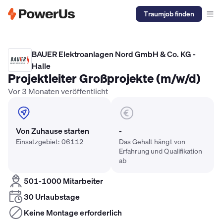
Traumjob finden
Elektriker Gehalt
Anlagenmechaniker SHK Gehalt
Kältetechnike
BAUER Elektroanlagen Nord GmbH & Co. KG -
Halle
Projektleiter Großprojekte (m/w/d)
Vor 3 Monaten veröffentlicht
Von Zuhause starten
-
Einsatzgebiet: 06112
Das Gehalt hängt von
Erfahrung und Qualifikation
ab
501-1000 Mitarbeiter
30 Urlaubstage
Keine Montage erforderlich