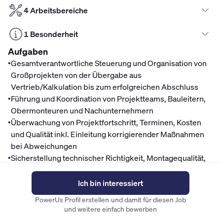
4 Arbeitsbereiche
1 Besonderheit
Aufgaben
•
Gesamtverantwortliche Steuerung und Organisation von
Großprojekten von der Übergabe aus
Vertrieb/Kalkulation bis zum erfolgreichen Abschluss
•
Führung und Koordination von Projektteams, Bauleitern,
Obermonteuren und Nachunternehmern
•
Überwachung von Projektfortschritt, Terminen, Kosten
und Qualität inkl. Einleitung korrigierender Maßnahmen
bei Abweichungen
•
Sicherstellung technischer Richtigkeit, Montagequalität,
Inbetriebnahme, Abnahme sowie Materialorganisation
und Beschaffung
Ich bin interessiert
•
Klärung von Auftragsinhalten, Risiken und Nachträgen,
PowerUs Profil erstellen und damit für diesen Job
Sicherstellung von Dokumentation, Gewährleistung sowie
und weitere einfach bewerben
Einhaltung von Arbeitssicherheit, UVV- und