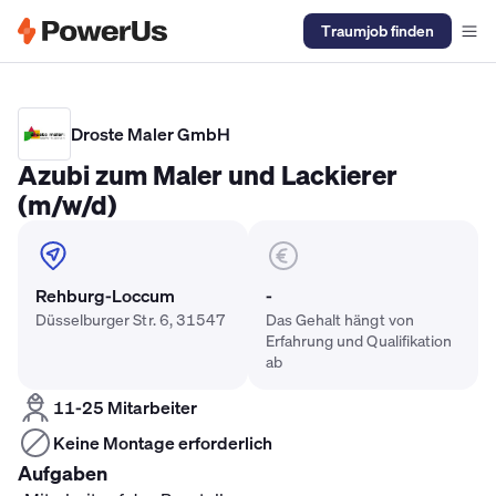
Traumjob finden
Elektriker Gehalt
Anlagenmechaniker SHK Gehalt
Kältetechnike
Droste Maler GmbH
Azubi zum Maler und Lackierer
(m/w/d)
Rehburg-Loccum
-
Düsselburger Str. 6, 31547
Das Gehalt hängt von
Erfahrung und Qualifikation
ab
11-25 Mitarbeiter
Keine Montage erforderlich
Aufgaben