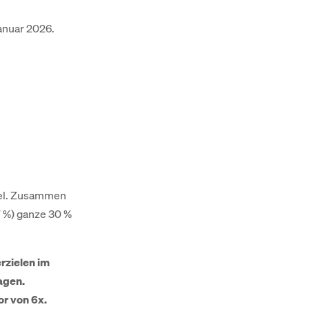
Januar 2026.
bel. Zusammen
7 %) ganze 30 %
rzielen im
agen.
or von 6x.