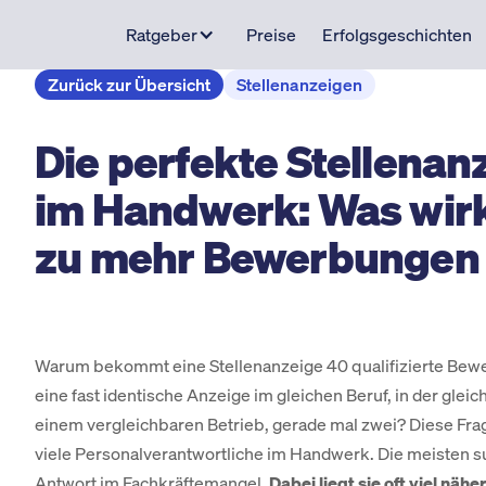
Ratgeber
Preise
Erfolgsgeschichten
Zurück zur Übersicht
Stellenanzeigen
Die perfekte Stellenan
im Handwerk: Was wirk
zu mehr Bewerbungen 
Warum bekommt eine Stellenanzeige 40 qualifizierte Be
eine fast identische Anzeige im gleichen Beruf, in der gleic
einem vergleichbaren Betrieb, gerade mal zwei? Diese Frag
viele Personalverantwortliche im Handwerk. Die meisten s
Antwort im Fachkräftemangel.
Dabei liegt sie oft viel näher