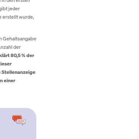
 in den ersten
ibt jeder
erstellt wurde,
on Gehaltsangabe
Anzahl der
lärt 80,5 % der
dieser
e Stellenanzeige
n einer