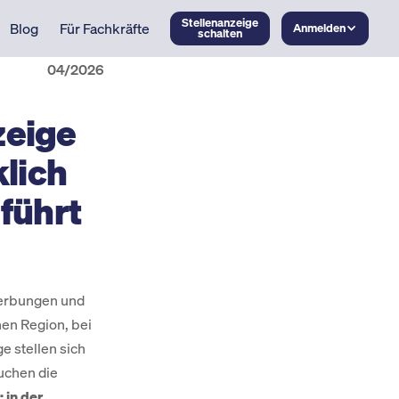
Stellenanzeige
Blog
Für Fachkräfte
Anmelden
schalten
04/2026
zeige
lich
führt
werbungen und
hen Region, bei
e stellen sich
uchen die
: in der