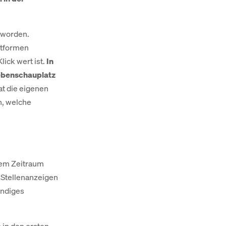
eworden.
ttformen
lick wert ist.
In
Nebenschauplatz
t die eigenen
n, welche
dem Zeitraum
e Stellenanzeigen
ändiges