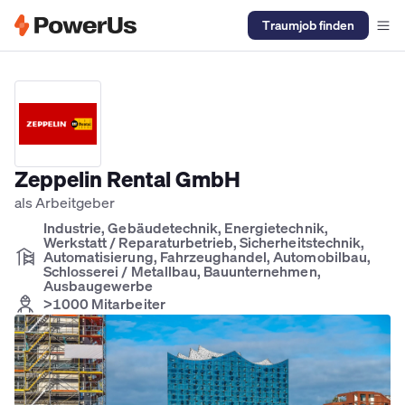
Traumjob finden
Elektriker Jobs
Anlagenmechaniker SHK Jobs
Kältetechniker J
Zeppelin Rental GmbH
als Arbeitgeber
Industrie, Gebäudetechnik, Energietechnik,
Werkstatt / Reparaturbetrieb, Sicherheitstechnik,
Automatisierung, Fahrzeughandel, Automobilbau,
Schlosserei / Metallbau, Bauunternehmen,
Ausbaugewerbe
>1000 Mitarbeiter