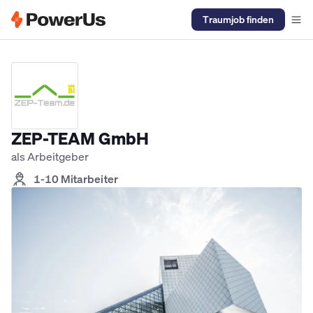
Traumjob finden
Elektriker Jobs
Anlagenmechaniker SHK Jobs
Kältetechniker J
ZEP-TEAM GmbH
als Arbeitgeber
1-10 Mitarbeiter