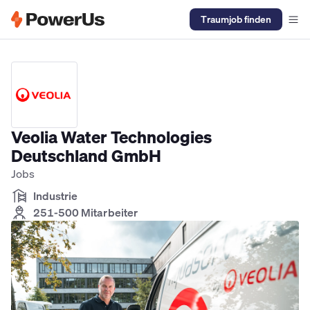
Traumjob finden
Elektriker Jobs
Anlagenmechaniker SHK Jobs
Kältetechniker J
Veolia Water Technologies
Deutschland GmbH
Jobs
Industrie
251-500 Mitarbeiter