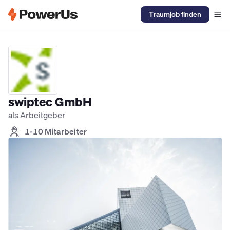
Traumjob finden
Elektriker Jobs
Anlagenmechaniker SHK Jobs
Kältetechniker J
swiptec GmbH
als Arbeitgeber
1-10 Mitarbeiter