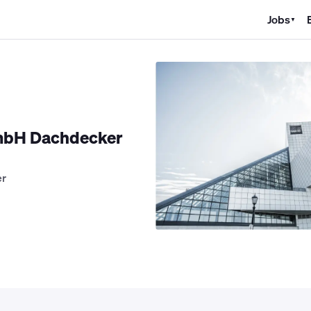
Jobs
▼
K Jobs
Kältetechniker Jobs
Mechatroniker Jobs
Industriemechan
mbH Dachdecker
er