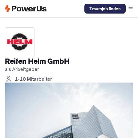
Traumjob finden
Elektriker Jobs
Anlagenmechaniker SHK Jobs
Kältetechniker J
Reifen Helm GmbH
als Arbeitgeber
1-10 Mitarbeiter