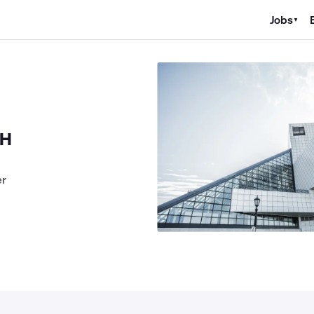
Jobs
▼
K Jobs
Kältetechniker Jobs
Mechatroniker Jobs
Industriemechan
bH
er