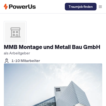
Traumjob finden
Elektriker Jobs
Anlagenmechaniker SHK Jobs
Kältetechniker J
MMB Montage und Metall Bau GmbH
als Arbeitgeber
1-10 Mitarbeiter