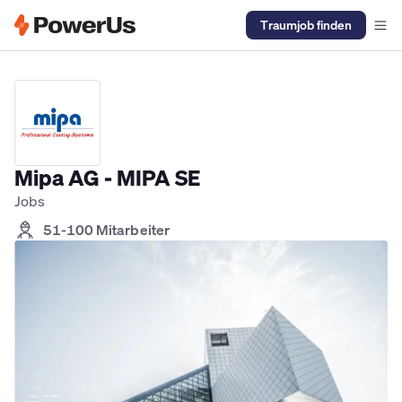
Traumjob finden
Elektriker Jobs
Anlagenmechaniker SHK Jobs
Kältetechniker J
Mipa AG - MIPA SE
Jobs
51-100 Mitarbeiter