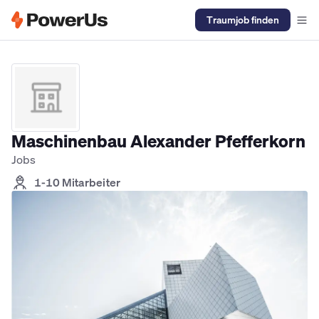
Traumjob finden
Elektriker Jobs
Anlagenmechaniker SHK Jobs
Kältetechniker J
Maschinenbau Alexander Pfefferkorn
Jobs
1-10 Mitarbeiter