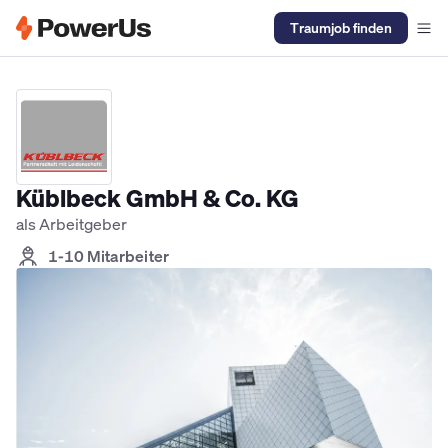
Traumjob finden
Elektriker Jobs
Anlagenmechaniker SHK Jobs
Kältetechniker J
Küblbeck GmbH & Co. KG
als Arbeitgeber
1-10 Mitarbeiter