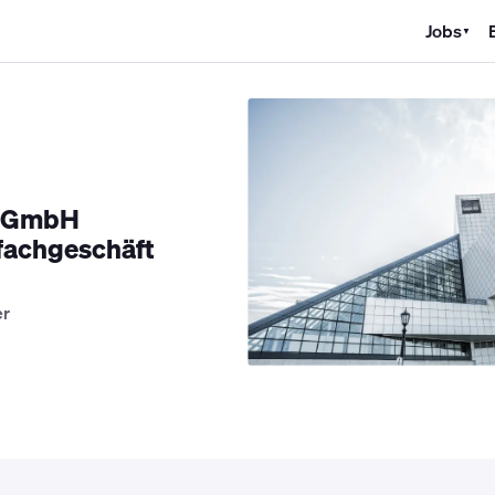
Jobs
▼
K Jobs
Kältetechniker Jobs
Mechatroniker Jobs
Industriemechan
h GmbH
achgeschäft
er