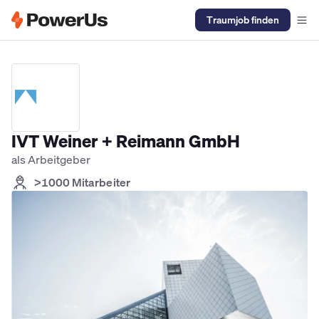
Traumjob finden
Elektriker Jobs
Anlagenmechaniker SHK Jobs
Kältetechniker J
IVT Weiner + Reimann GmbH
als Arbeitgeber
>1000 Mitarbeiter