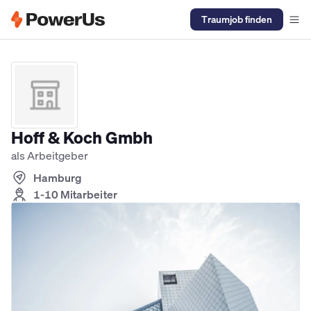
Traumjob finden
Elektriker Jobs
Anlagenmechaniker SHK Jobs
Kältetechniker J
Hoff & Koch Gmbh
als Arbeitgeber
Hamburg
1-10 Mitarbeiter