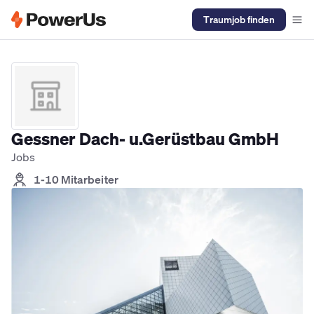
Traumjob finden
Elektriker Jobs
Anlagenmechaniker SHK Jobs
Kältetechniker J
Gessner Dach- u.Gerüstbau GmbH
Jobs
1-10 Mitarbeiter