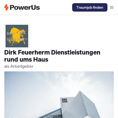
Traumjob finden
Elektriker Jobs
Anlagenmechaniker SHK Jobs
Kältetechniker J
Dirk Feuerherm Dienstleistungen
rund ums Haus
als Arbeitgeber