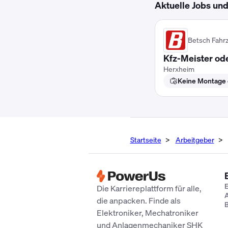
Aktuelle Jobs un
Betsch Fahr
Kfz-Meister od
Herxheim
Keine Montage e
Startseite
Arbeitgeber
E
Die Karriereplattform für alle,
A
die anpacken. Finde als
B
Elektroniker, Mechatroniker
und Anlagenmechaniker SHK