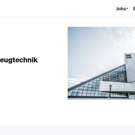
Jobs
▼
K Jobs
Kältetechniker Jobs
Mechatroniker Jobs
Industriemechan
zeugtechnik