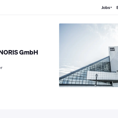
Jobs
▼
K Jobs
Kältetechniker Jobs
Mechatroniker Jobs
Industriemechan
e NORIS GmbH
er