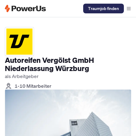
Traumjob finden
Elektriker Jobs
Anlagenmechaniker SHK Jobs
Kältetechniker J
Autoreifen Vergölst GmbH
Niederlassung Würzburg
als Arbeitgeber
1-10 Mitarbeiter